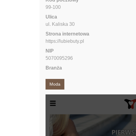
99-100
Ulica
ul. Kaliska
30
Strona internetowa
https://lubiebuty.pl
NIP
5070095296
Branża
Moda